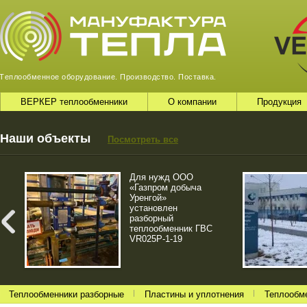
ВЕРКЕР теплообменники
О компании
Продукция
Наши объекты
Посмотреть все
Для нужд ООО
«Газпром добыча
Уренгой»
установлен
разборный
теплообменник ГВС
VR025P-1-19
Теплообменники разборные
Пластины и уплотнения
Теплообм