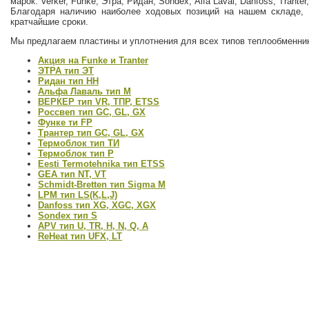
марок: Verker, Funke, Этра, Ридан, Sondex, Alfa Laval, Danfoss, Trante
Благодаря наличию наиболее ходовых позиций на нашем складе, 
кратчайшие сроки.
Мы предлагаем пластины и уплотнения для всех типов теплообменни
Акция на Funke и Tranter
ЭТРА тип ЭТ
Ридан тип НН
Альфа Лаваль тип М
ВЕРКЕР тип VR, ТПР, ETSS
Россвеп тип GC, GL, GX
Функе ти FP
Трантер тип GC, GL, GX
Термоблок тип ТИ
Термоблок тип Р
Eesti Termotehnika тип ETSS
GEA тип NT, VT
Schmidt-Bretten тип Sigma M
LPM тип LS(K,L,J)
Danfoss тип XG, XGC, XGX
Sondex тип S
APV тип U, TR, H, N, Q, A
ReHeat тип UFX, LT